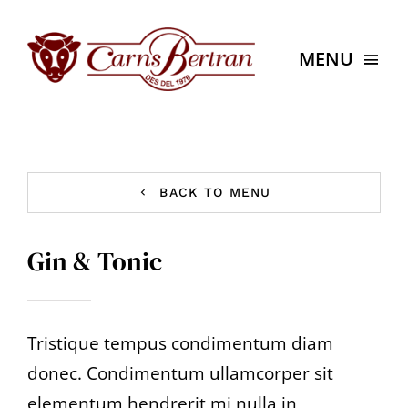
Skip
to
MENU
content
Inici
Botiga
BACK TO MENU
Contacte
Gin & Tonic
Cistella
El meu compte
Tristique tempus condimentum diam
donec. Condimentum ullamcorper sit
Tornar a Carns Bertran
elementum hendrerit mi nulla in