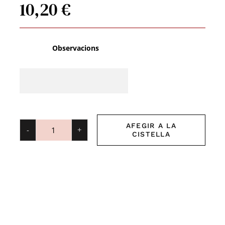
10,20
€
Observacions
AFEGIR A LA
CISTELLA
quantitat
de
Brinsa
de
vedella