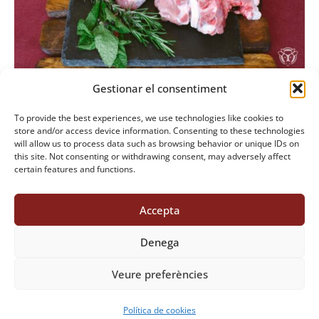
TÉ
DIVERSES
VARIANTS.
LES
OPCIONS
Gestionar el consentiment
Coll de Xai
ES
To provide the best experiences, we use technologies like cookies to
PODEN
store and/or access device information. Consenting to these technologies
TRIAR
will allow us to process data such as browsing behavior or unique IDs on
this site. Not consenting or withdrawing consent, may adversely affect
A
certain features and functions.
LA
PÀGINA
Accepta
DEL
PRODUCTE
Denega
Veure preferències
Política de cookies