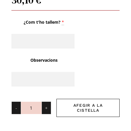
¿Com t'ho tallem?
*
Observacions
AFEGIR A LA
CISTELLA
quantitat
de
Cuixa