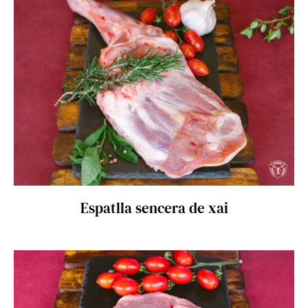
SELECT OPTIONS
/
DETALLS
Espatlla sencera de xai