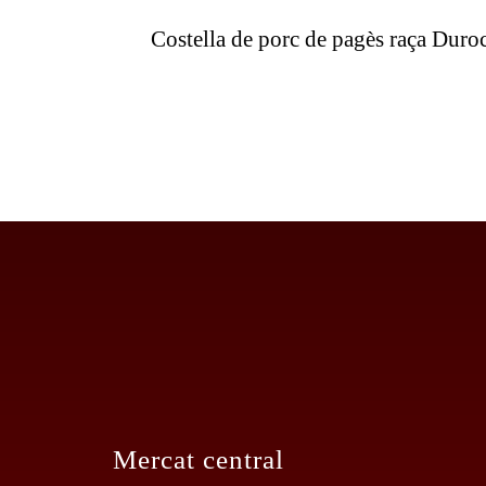
OPCIONS
Costella de porc de pagès raça Duro
ES
PODEN
TRIAR
A
LA
PÀGINA
DEL
PRODUCTE
Mercat central