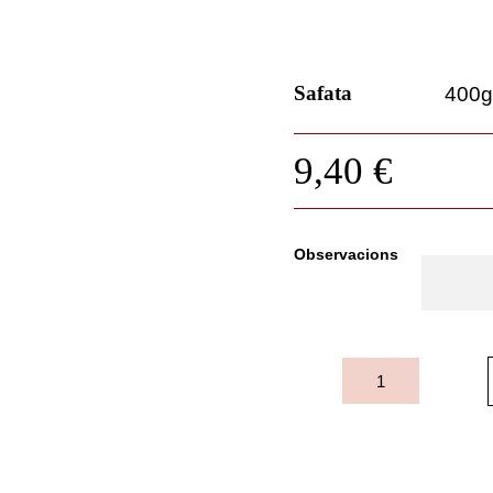
Safata
400
9,40
€
Observacions
quantitat
de
Mandonguilles
crues