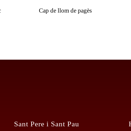
OPCIONS
c
Cap de llom de pagès
ES
PODEN
TRIAR
A
LA
PÀGINA
DEL
PRODUCTE
Sant Pere i Sant Pau