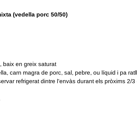
xta (vedella porc 50/50)
 baix en greix saturat
a, carn magra de porc, sal, pebre, ou líquid i pa ratl
rvar refrigerat dintre l’envàs durant els pròxims 2/3
a