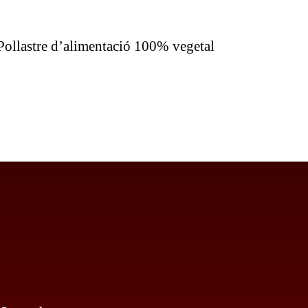
VARIANTS.
LES
OPCIONS
Pollastre d’alimentació 100% vegetal
ES
PODEN
TRIAR
A
LA
PÀGINA
DEL
PRODUCTE