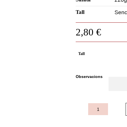
Tall
Sence
2,80
€
Tall
Observacions
quantitat
de