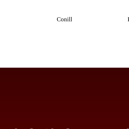
VARIANTS.
LES
OPCIONS
Conill
ES
PODEN
TRIAR
A
LA
PÀGINA
DEL
PRODUCTE