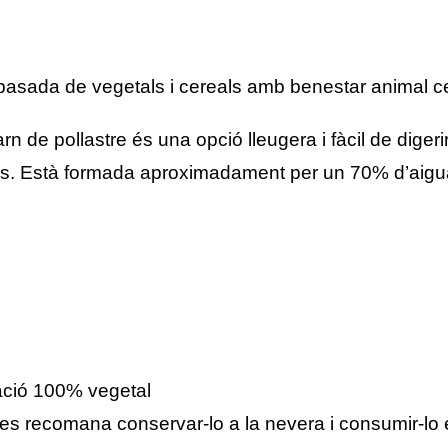
Pit
de
pollastre
100%
 basada de vegetals i cereals amb benestar animal cer
alimentació
vegetal
arn de pollastre és una opció lleugera i fàcil de dige
es. Està formada aproximadament per un 70% d’aigua,
ació 100% vegetal
i es recomana conservar-lo a la nevera i consumir-lo