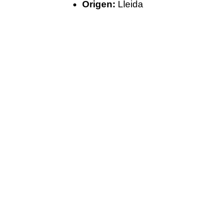
Origen:
Lleida
SELECT OPTIONS
/
DETALLS