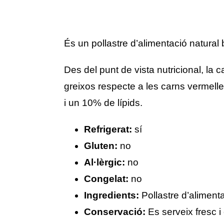
És un pollastre d’alimentació natural
Des del punt de vista nutricional, la c
greixos respecte a les carns vermell
i un 10% de lípids.
Refrigerat:
sí
Gluten:
no
Al·lèrgic:
no
Congelat:
no
Ingredients:
Pollastre d’aliment
Conservació:
Es serveix fresc 