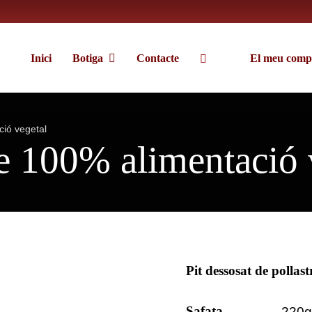
Inici
Botiga
Contacte
El meu comp
ció vegetal
re 100% alimentació 
Pit dessosat de pollas
Safata
220g