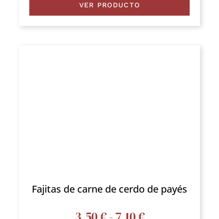
precios:
VER PRODUCTO
desde
3,30 €
hasta
6,60 €
Fajitas de carne de cerdo de payés
Rango
3,50
€
-
7,10
€