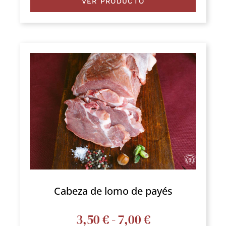
VER PRODUCTO
Cabeza de lomo de payés
Rango
3,50
€
-
7,00
€