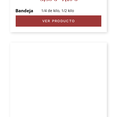
de
Bandeja
1/4 de kilo, 1/2 kilo
precios:
VER PRODUCTO
desde
3,50 €
hasta
7,10 €