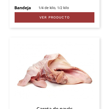
de
Bandeja
1/4 de kilo, 1/2 kilo
precios:
VER PRODUCTO
desde
3,50 €
hasta
7,00 €
Careta de payés