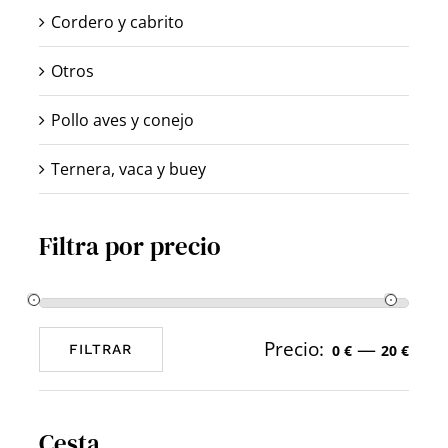
Cordero y cabrito
Otros
Pollo aves y conejo
Ternera, vaca y buey
Filtra por precio
Precio:
—
0 €
20 €
FILTRAR
Precio
Precio
mínimo
máximo
Cesta