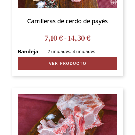
Carrilleras de cerdo de payés
Rango
7,10
€
-
14,30
€
de
Bandeja
2 unidades, 4 unidades
precios:
VER PRODUCTO
desde
7,10 €
hasta
14,30 €