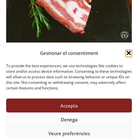
ESTE
SELECT OPTIONS
/
DETAILS
PRODUCTO
TIENE
MÚLTIPLES
VARIANTES.
LAS
OPCIONES
Costilla de ternera
Gestionar el consentiment
SE
PUEDEN
To provide the best experiences, we use technologies like cookies to
store and/or access device information. Consenting to these technologies
ELEGIR
will allow us to process data such as browsing behavior or unique IDs on
EN
this site. Not consenting or withdrawing consent, may adversely affect
certain features and functions.
LA
PÁGINA
DE
Accepta
PRODUCTO
Denega
Veure preferències